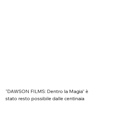
"DAWSON FILMS: Dentro la Magia” è 
stato resto possibile dalle centinaia 
di persone con cui James D. Dawson 
ha collaborato negli anni: “
L'aspetto 
stimolante di questo libro è proprio il 
suo continuo aggiornamento.
” 