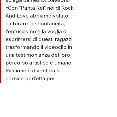
«Con “Panta Rei” noi di Rock 
And Love abbiamo voluto 
catturare la spontaneità, 
l'entusiasmo e la voglia di 
esprimersi di questi ragazzi, 
trasformando il videoclip in 
una testimonianza del loro 
percorso artistico e umano. 
Riccione è diventata la 
cornice perfetta per 
rappresentare questo flusso 
continuo di emozioni, crescita 
e cambiamento.»
Il videoclip ufficiale di “Panta Rei” è 
disponibile online sui canali ufficiali 