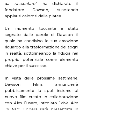
da raccontare
", ha dichiarato il 
fondatore Dawson, suscitando 
applausi calorosi dalla platea.
Un momento toccante è stato 
segnato dalle parole di Dawson, il 
quale ha condiviso la sua emozione 
riguardo alla trasformazione dei sogni 
in realtà, sottolineando la fiducia nel 
proprio potenziale come elemento 
chiave per il successo.
In vista delle prossime settimane, 
Dawson Films annuncierrà 
pubblicamente lo spot insieme al 
nuovo film creato in collaborazione 
con Alex Fusaro, intitolato "
Vola Alto 
Tu Vali
". L'opera sarà presentata in 
anteprima in Regione del Veneto il 13 