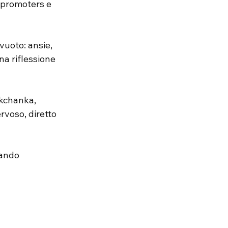
 promoters e 
vuoto: ansie, 
na riflessione 
nkchanka, 
rvoso, diretto 
ando 