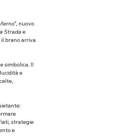
nferno”, nuovo 
la Strada
 e 
l brano arriva 
 simbolica. Il 
ucidità e 
elte, 
ietante: 
ormare 
ati, strategie 
ento e 