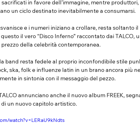
sacrificati in favore dell’immagine, mentre produttori,
tano un ciclo destinato inevitabilmente a consumarsi.
anisce e i numeri iniziano a crollare, resta soltanto il 
È questo il vero “Disco Inferno” raccontato dai TALCO, u
 prezzo della celebrità contemporanea.
la band resta fedele al proprio inconfondibile stile pu
, ska, folk e influenze latin in un brano ancora più ne
amente in sintonia con il messaggio del pezzo.
 TALCO annunciano anche il nuovo album FREEK, segn
o di un nuovo capitolo artistico.
.com/watch?v=LERaU9kNdts