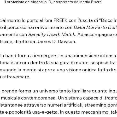
Il protanista del videoclip, D, interpretato da Mattia Biserni
ialmente le porte all’era FREEK con l’uscita di “Disco I
 il percorso narrativo iniziato con 
Dalla Mia Parte Del
ivamente con 
Banality Death Match
. Ad accompagnare i
fficiale, diretto da James D. Dawson.
 la band torna a immergersi in una dimensione intensa e
toria è ancora dentro la sua gara di nuoto, sospeso tra l
quando la mente si apre a una visione onirica fatta di sc
a attraversare.
e prende forma un universo tanto familiare quanto inqu
ia musicale contemporanea. Un sistema capace di trasf
istantanee attraverso numeri artificiali, streaming gonfi
ite e popolarità usa-e-getta. In questo meccanismo, tal