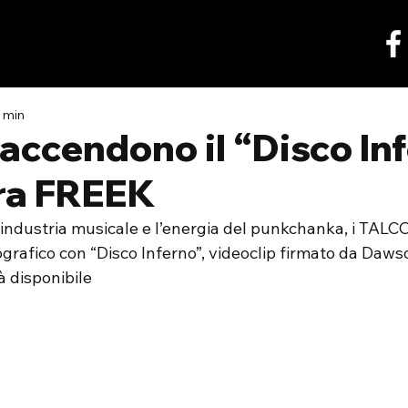
2 min
accendono il “Disco In
’era FREEK
ll’industria musicale e l’energia del punkchanka, i TALC
grafico con “Disco Inferno”, videoclip firmato da Daws
à disponibile