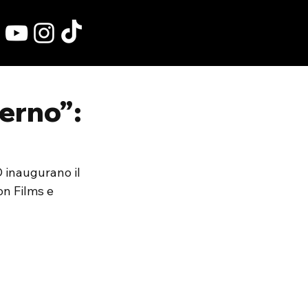
ferno”:
O inaugurano il 
on Films e 