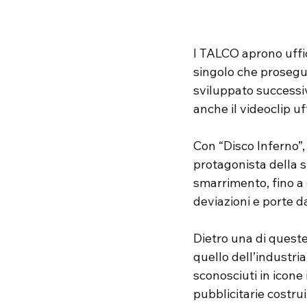
I TALCO aprono uffic
singolo che prosegue
sviluppato success
anche il videoclip u
Con “Disco Inferno”,
protagonista della s
smarrimento, fino a 
deviazioni e porte d
Dietro una di quest
quello dell’industr
sconosciuti in icone 
pubblicitarie costru