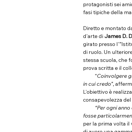
protagonisti sei ami
fasi tipiche della m
Diretto e montato d
d'arte di 
James D. 
girato presso l'”Ist
di ruolo. Un ulterior
stessa scuola, che 
prova scritta e il col
	“
Coinvolgere gli
in cui credo”
, afferm
L'obiettivo è realizz
consapevolezza del 
	“Per ogni anno di maturità abbiamo sempre cercato di realizzare un videoclip che 
fosse particolarment
per la prima volta i
di avere una gamma pi