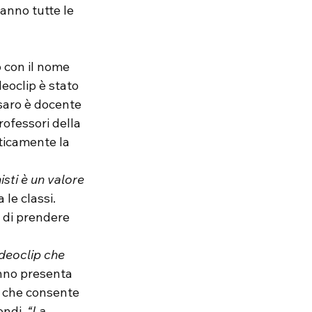
anno tutte le 
 con il nome 
eoclip è stato 
usaro è docente 
rofessori della 
ticamente la 
isti è un valore 
le classi. 
i di prendere 
anno presenta 
, che consente 
ndi. 
“La 