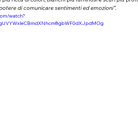
 potere di comunicare sentimenti ed emozioni”.
com/watch?
=ygUVYWxleCBmdXNhcm8gbWF0dXJpdMOg