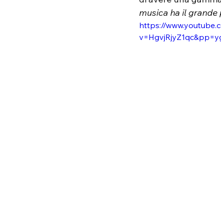
musica ha il grande
https://www.youtube.
v=HgvjRjyZ1qc&pp