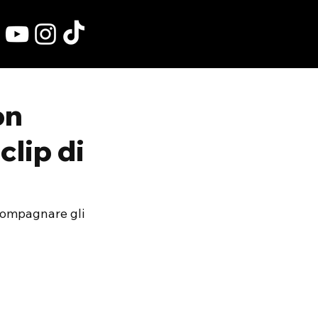
on
clip di
compagnare gli 