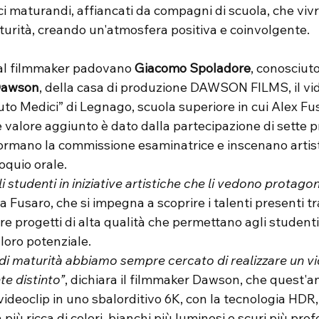
ci maturandi, affiancati da compagni di scuola, che vivr
aturità, creando un'atmosfera positiva e coinvolgente.
al filmmaker padovano 
Giacomo Spoladore
, conosciuto
Dawson
, della casa di produzione DAWSON FILMS, il vid
ituto Medici” di Legnago, scuola superiore in cui Alex F
e valore aggiunto è dato dalla partecipazione di sette p
formano la commissione esaminatrice e inscenano artis
loquio orale.
 studenti in iniziative artistiche che li vedono protagon
a Fusaro, che si impegna a scoprire i talenti presenti tra 
are progetti di alta qualità che permettano agli student
loro potenziale.
e distinto”
, dichiara il filmmaker Dawson, che quest'
l videoclip in uno sbalorditivo 6K, con la tecnologia HDR
ù ricca di colori, bianchi più luminosi e scuri più profo