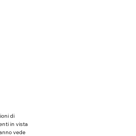
oni di 
nti in vista 
t'anno vede 