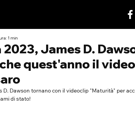
ura: 1 min
à 2023, James D. Daws
che quest'anno il video
saro
 D. Dawson tornano con il videoclip "Maturità" per ac
ami di stato!