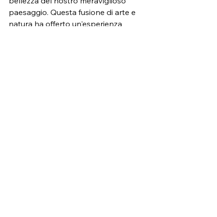
bellezza del nostro meraviglioso 
paesaggio. Questa fusione di arte e 
natura ha offerto un'esperienza 
indimenticabile, evidenziando ancora 
una volta l'importanza di valorizzare 
il nostro patrimonio culturale e 
naturale.
Mostra tutti
Post recenti