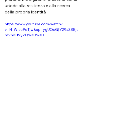
un’ode alla resilienza e alla ricerca 
della propria identità.
https://www.youtube.com/watch?
v=H_WIcuPdTjw&pp=ygUQcGljY29sZSBjc
mVhdHVyZQ%3D%3D
Videoclip musicali
Mostra tutti
Post recenti