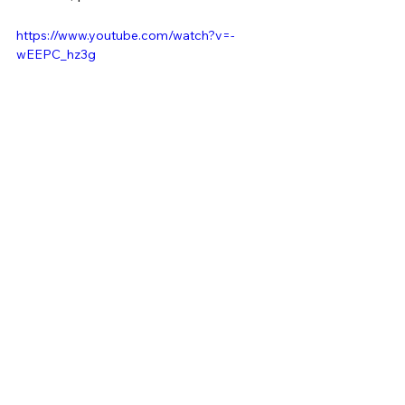
https://www.youtube.com/watch?v=-
wEEPC_hz3g
Mostra tutti
Post recenti