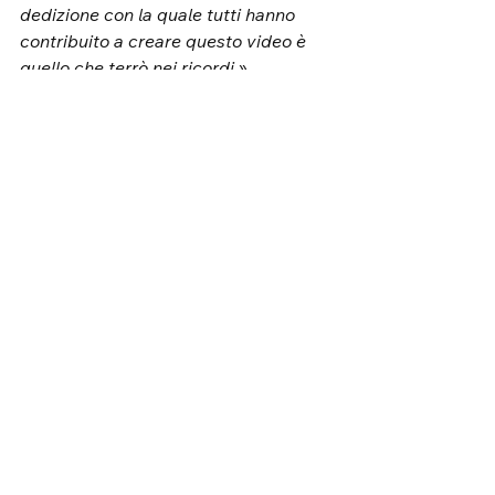
dedizione con la quale tutti hanno 
contribuito a creare questo video è 
quello che terrò nei ricordi.
»
Il videoclip di 
Aspetto il Sole
 uscirà su 
YouTube alle 14.00 di Sabato 23 
Settembre.
Mostra tutti
Post recenti