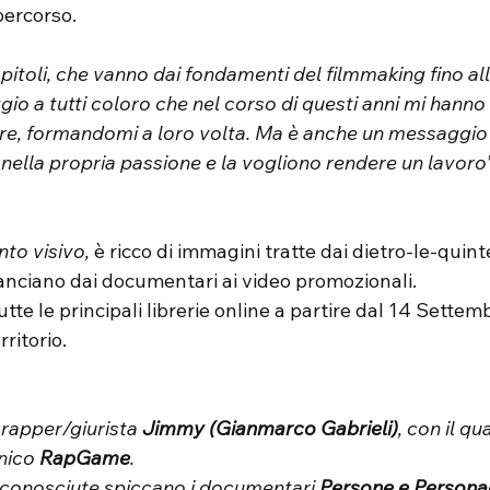
percorso.
pitoli, che vanno dai fondamenti del filmmaking fino all
io a tutti coloro che nel corso di questi anni mi hanno
re, formandomi a loro volta. Ma è anche un messaggio p
ella propria passione e la vogliono rendere un lavoro”
nto visivo,
 è ricco di immagini tratte dai dietro-le-quint
lanciano dai documentari ai video promozionali.
utte le principali librerie online a partire dal 14 Settem
rritorio.
 rapper/giurista 
Jimmy (Gianmarco Gabrieli)
, con il qu
ico 
RapGame
.
ù conosciute spiccano i documentari 
Persone e Personag