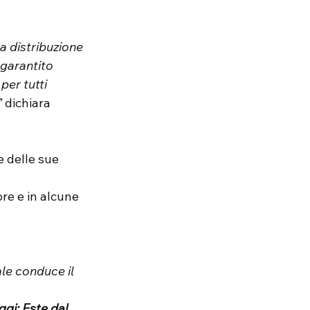
a distribuzione 
 garantito 
er tutti 
 
dichiara 
e delle sue 
bre e in alcune 
ale conduce il 
gi: Este dal 