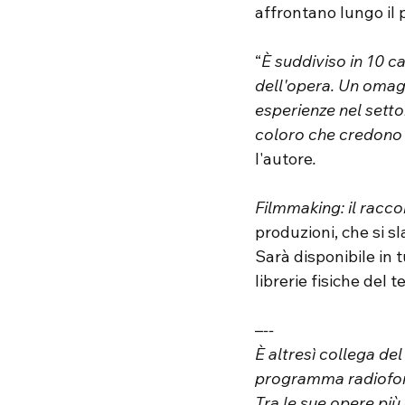
affrontano lungo il 
“
È suddiviso in 10 ca
dell'opera. Un omagg
esperienze nel setto
coloro che credono n
l'autore
.
Filmmaking: il racco
produzioni, che si s
Sarà disponibile in t
librerie fisiche del te
–
--
È altresì collega del
programma radiofon
Tra le sue opere pi