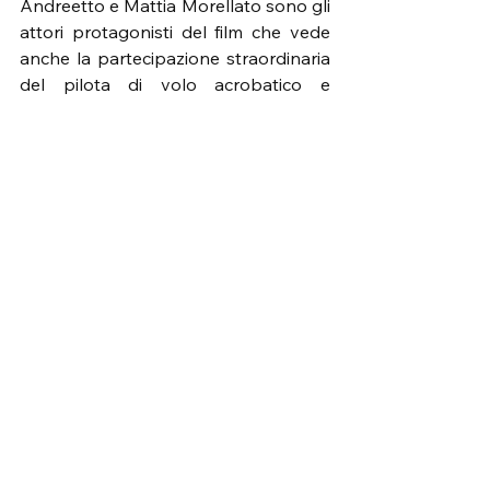
Andreetto e Mattia Morellato sono gli 
attori protagonisti del film che vede 
anche la partecipazione straordinaria 
del pilota di volo acrobatico e 
pluricampione nazionale Andrea 
Pesenato.
La presentazione vedrà anche gli 
interventi dell’Assessore all’Istruzione 
del Comune di Legnago Orietta 
Bertolaso, del Dirigente Scolastico 
dell’Istituto Medici Stefano Minozzi e 
della studentessa Anna Zanuso. Alex 
Fusaro è presidente dell’Associazione 
di Promozione Sociale “Vox 
Generation”, nata per dare voce alle 
nuove generazioni attraverso la 
musica e il brano e il film "Vola Alto Tu 
Vali" aspirano a diventare un inno alla 