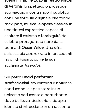
scena l’11 aprile 2025 al Teatro Ristori 
di Verona
, lo spettacolo prosegue il 
suo viaggio incontrando il pubblico 
con una formula originale che fonde 
rock, pop, musical e opera classica
, in 
una sintesi espressiva capace di 
esaltare il carisma e l’ambiguità del 
celebre protagonista nato dalla 
penna di 
Oscar Wilde
. Una cifra 
stilistica già apprezzata in precedenti 
lavori di Fusaro, come la sua 
acclamata 
Turandot
.
Sul palco 
undici performer 
professionisti
, tra cantanti e ballerine, 
conducono lo spettatore in un 
universo seducente e perturbante, 
dove bellezza, desiderio e doppia 
identità si intrecciano in un racconto 