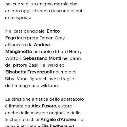
nel cuore di un enigma morale che, 
ancora oggi, chiede a ciascuno di noi 
una risposta.
Nel cast principale, 
Enrico 
Frigo
 interpreta Dorian Gray, 
affiancato da 
Andrea 
Manganotto
 nel ruolo di Lord Henry 
Wotton, 
Sebastiano Monti
 nei panni 
del pittore Basil Hallward ed 
Elisabetta Trevenzuoli
 nel ruolo di 
Sibyl Vane, figura chiave e fragile 
dell’immaginario wildiano.
La direzione artistica dello spettacolo 
è firmata da 
Alex Fusaro
, autore 
anche delle musiche originali e delle 
liriche, su testi di 
Angelo d’Andrea
. La 
regia è affidata a 
Elia Paghera
 ed 