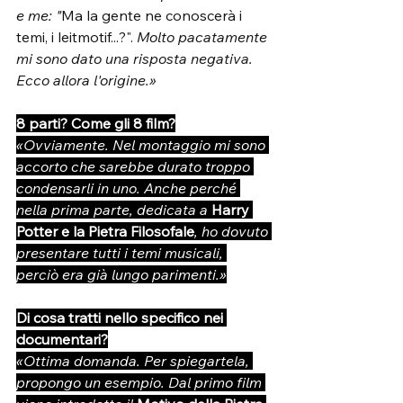
e me: "
Ma la gente ne conoscerà i 
temi, i leitmotif...?". 
Molto pacatamente 
mi sono dato una risposta negativa. 
Ecco allora l'origine.»
8 parti? Come gli 8 film?
«Ovviamente. Nel montaggio mi sono 
accorto che sarebbe durato troppo 
condensarli in uno. Anche perché 
nella prima parte, dedicata a 
Harry 
Potter e la Pietra Filosofale
, ho dovuto 
presentare tutti i temi musicali, 
perciò era già lungo parimenti.»
Di cosa tratti nello specifico nei 
documentari?
«Ottima domanda. Per spiegartela, 
propongo un esempio. Dal primo film 