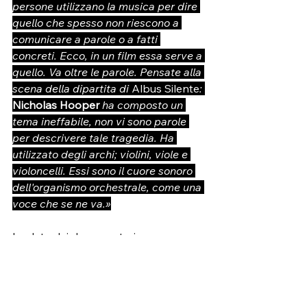
persone utilizzano la musica per dire 
quello che spesso non riescono a 
comunicare a parole o a fatti 
concreti. Ecco, in un film essa serve a 
quello. Va oltre le parole. Pensate alla 
scena della dipartita di 
Albus Silente
: 
Nicholas Hooper 
ha composto un 
tema ineffabile, non vi sono parole 
per descrivere tale tragedia. Ha 
utilizzato degli archi; violini, viole e 
violoncelli. Essi sono il cuore sonoro 
dell'organismo orchestrale, come una 
voce che se ne va.»
Le date dei documentari:
Harry Potter e la Pietra Filosofale
: 
27/05
Harry Potter e la Camera dei Segreti
: 
03/06