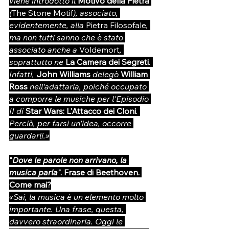
viene introdotto il 
Motivo della Pietra
(
The Stone Motif
), associato, 
evidentemente, alla 
Pietra Filosofale
, 
ma non tutti sanno che è stato 
associato anche a 
Voldemort
, 
soprattutto ne 
La Camera dei Segreti
. 
Infatti, 
John Williams
 delegò 
William 
Ross 
nell'adattarla, poiché occupato 
a comporre le musiche per l'Episodio 
II di 
Star Wars: L'Attacco dei Cloni
. 
Perciò, per farsi un'idea, occorre 
guardarli.»
"
Dove le parole non arrivano, la 
musica parla
". Frase di Beethoven. 
Come mai?
«Sai, la musica è un elemento molto 
importante. Una frase, questa, 
davvero straordinaria. Oggi le 