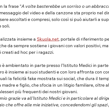
n la frase “
A volte basterebbe un sorriso o un abbraccio
l messaggio del video e della canzone sta proprio nel dir
ere ascoltati e compresi, solo così si può aiutarli a sup
 soli.
realizzata insieme a 
Skuola.net
, portale di riferimento pe
che da sempre sostiene i giovani con valori positivi, mat
 creati ad hoc per i ragazzi.
o è ambientato in parte presso l’Istituto Medici in part
o è insieme ai suoi studenti e con loro affronta con c
ali la felicità fake mostrata sui social, che dura il temp
madre e figlio, che sfocia in un litigio familiare, oltre al
alesseri più frequenti dei nostri giovani.
mio grazie va all’Istituto Medici e in particolare al diri
o che offre alle mie iniziative, concedendomi gli spazi 