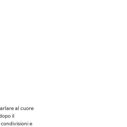
arlare al cuore 
dopo il 
 condivisioni e 