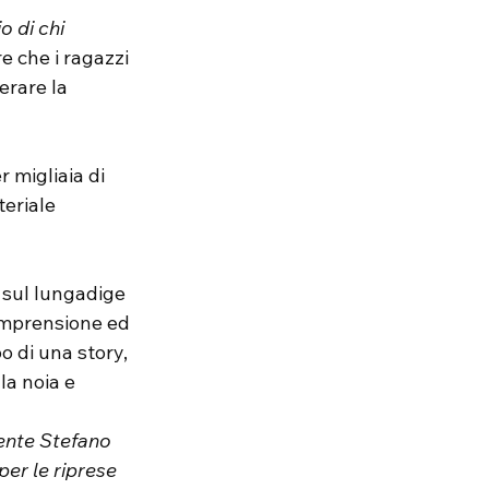
 di chi 
e che i ragazzi 
erare la 
r migliaia di 
eriale 
e sul lungadige 
omprensione ed 
o di una story, 
la noia e 
gente Stefano 
per le riprese 