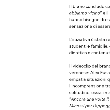
Il brano conclude co
abbiamo vicino
” e i
hanno bisogno di ess
sensazione di essere
L’iniziativa è stata 
studenti e famiglie, 
didattico e contenuti
Il videoclip del bran
veronese: Alex Fusar
empatia situazioni qu
l’incomprensione tra 
solitudine, ossia i m
“
Ancora una volta il 
Minozzi per l’appoggi