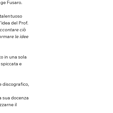
nge Fusaro.
 talentuoso 
idea del Prof.
accontare ciò 
ormare le idee 
o in una sola 
 spiccata e 
 discografico, 
la sua docenza 
zarne il 