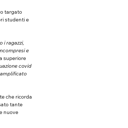
ro targato 
ri studenti e 
i ragazzi, 
 incompresi e 
la superiore 
ituazione covid 
amplificato 
te che ricorda 
sato tante 
le nuove 