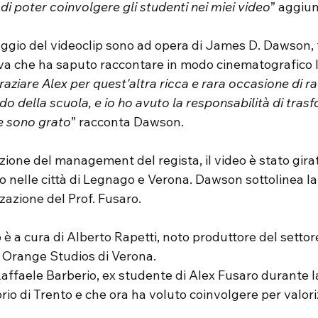
à di poter coinvolgere gli studenti nei miei video
” aggiu
taggio del videoclip sono ad opera di James D. Dawson,
a che ha saputo raccontare in modo cinematografico l’
aziare Alex per quest'altra ricca e rara occasione di r
 della scuola, e io ho avuto la responsabilità di trasf
Ne sono grato
” racconta Dawson.
zione del management del regista, il video è stato girat
o nelle città di Legnago e Verona. Dawson sottolinea la
azione del Prof. Fusaro.
è a cura di Alberto Rapetti, noto produttore del settore
i Orange Studios di Verona.
Raffaele Barberio, ex studente di Alex Fusaro durante 
rio di Trento e che ora ha voluto coinvolgere per valoriz