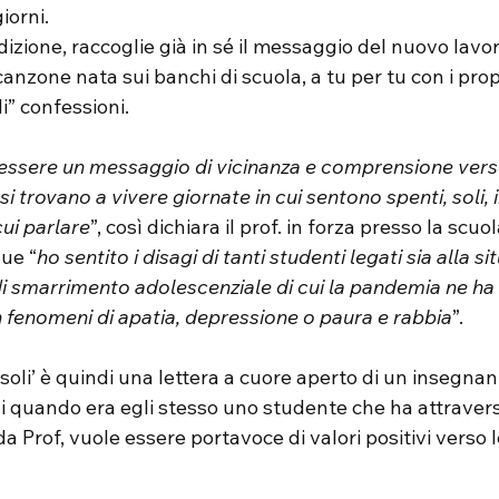
iorni. 
adizione, raccoglie già in sé il messaggio del nuovo lavo
anzone nata sui banchi di scuola, a tu per tu con i prop
i” confessioni.
 essere un messaggio di vicinanza e comprensione verso 
i trovano a vivere giornate in cui sentono spenti, soli,
ui parlare
”, così dichiara il prof. in forza presso la scuo
ue “
ho sentito i disagi di tanti studenti legati sia alla s
i smarrimento adolescenziale di cui la pandemia ne ha 
in fenomeni di apatia, depressione o paura e rabbia
”.
e soli’ è quindi una lettera a cuore aperto di un insegnan
i quando era egli stesso uno studente che ha attraver
 da Prof, vuole essere portavoce di valori positivi verso 