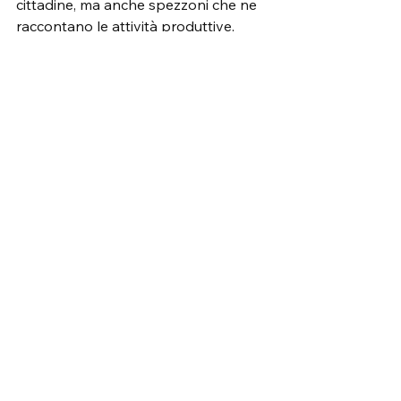
cittadine, ma anche spezzoni che ne 
raccontano le attività produttive, 
culturali, sportive, dello spettacolo.
«‘Persone e personaggi’ è un 
meraviglioso viaggio a ritroso nel 
tempo, che racconta la Città e le 
persone che l’hanno vissuta e la 
vivono riportando alla luce un piccolo 
patrimonio di storia locale che non 
deve andare smarrito. 
- conclude il 
Sindaco Gallana.
https://www.youtube.com/watch?
v=0QoZFAcQiOg