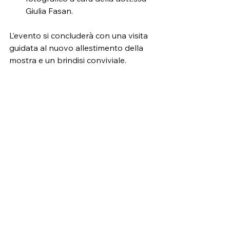
Giulia Fasan.
L’evento si concluderà con una visita 
guidata al nuovo allestimento della 
mostra e un brindisi conviviale.
Dawson Films invita tutti gli 
interessati a scoprire una parte 
fondamentale della storia educativa 
italiana, riveduta attraverso una 
narrazione moderna e visivamente 
coinvolgente. 
“La Scuola Mobile 
all'Aperto a Este: 100 anni dopo”
 sarà 
una testimonianza visiva che non 
solo ricorderà il passato, ma offrirà 
nuove chiavi di lettura per il futuro 
dell'educazione all'aperto.
Documentari