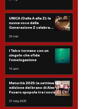
UNICA (Dalla A alla Z): la
nuova voce della
Generazione Z celebra
l’autenticità femminile
20 mar
I Talco tornano con un
singolo che sfida
l’omologazione
16 gen
Maturità 2025: la settima
edizione del brano di Alex
Fusaro spopola tra i social
31 mag 2025