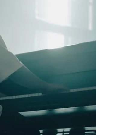
Un pop sbarazzino con sfumature folk
balcaniche, ma dal messaggio profondo.