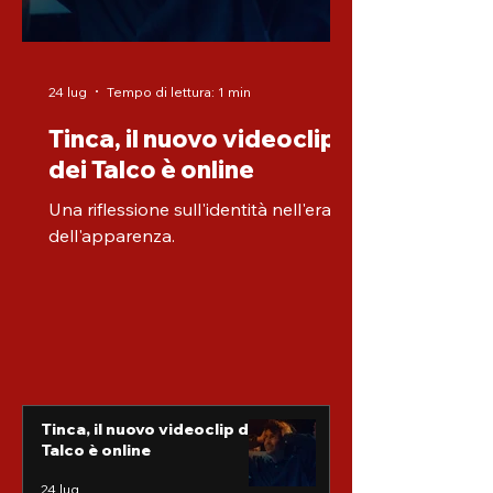
24 lug
Tempo di lettura: 1 min
Tinca, il nuovo videoclip
dei Talco è online
Una riflessione sull'identità nell'era
dell'apparenza.
Tinca, il nuovo videoclip dei
Talco è online
24 lug